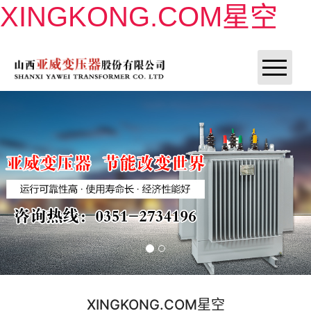
XINGKONG.COM星空
XINGKONG.COM星空
XINGKONG.COM星空
XINGKONG.COM星空
产品展示
联系我们
XINGKONG.COM星空