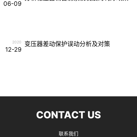
06-09
2020
变压器差动保护误动分析及对策
12-29
CONTACT US
联系我们