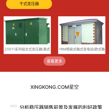
干式变压器
ZGS11系列组合式变压器(美式
YBM预装式箱式变电站(欧式箱
箱变)
变)
查看更多
XINGKONG.COM星空
2021
分析稳压器销售前景及发展的利好政策