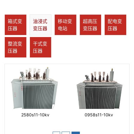
箱式变
油浸式
移动变
超高压
配电变
压器
变压器
电站
变压器
压器
整流变
干式变
压器
压器
2580s11-10kv
0958s11-10kv